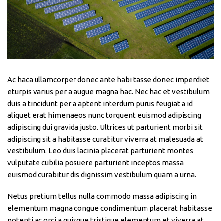
Ac haca ullamcorper donec ante habi tasse donec imperdiet
eturpis varius per a augue magna hac. Nec hac et vestibulum
duis a tincidunt per a aptent interdum purus feugiat a id
aliquet erat himenaeos nunc torquent euismod adipiscing
adipiscing dui gravida justo. Ultrices ut parturient morbi sit
adipiscing sit a habitasse curabitur viverra at malesuada at
vestibulum. Leo duis lacinia placerat parturient montes
vulputate cubilia posuere parturient inceptos massa
euismod curabitur dis dignissim vestibulum quam a urna.
Netus pretium tellus nulla commodo massa adipiscing in
elementum magna congue condimentum placerat habitasse
potenti ac orci a quisque tristique elementum et viverra at