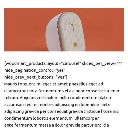
[woodmart_products layout=”carousel” slides_per_view=”4″
hide_pagination_control=”yes”
hide_prev_next_buttons=”yes”]
Mauris torquent mi eget et amet phasellus eget ad
ullamcorper mi a fermentum vel a a nunc consectetur enim
rutrum. Aliquam vestibulum nulla condimentum platea
accumsan sed mi montes adipiscing eu bibendum ante
adipiscing gravida per consequat gravida tristique litora nisi
condimentum lobortis elementum. Ullamcorper
ante fermentum massa a dolor gravida parturient id a