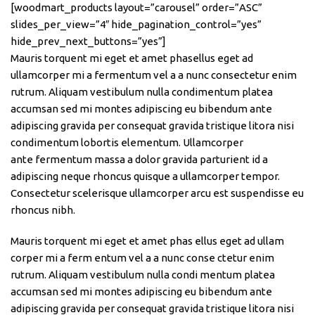
[woodmart_products layout=”carousel” order=”ASC”
slides_per_view=”4″ hide_pagination_control=”yes”
hide_prev_next_buttons=”yes”]
Mauris torquent mi eget et amet phasellus eget ad
ullamcorper mi a fermentum vel a a nunc consectetur enim
rutrum. Aliquam vestibulum nulla condimentum platea
accumsan sed mi montes adipiscing eu bibendum ante
adipiscing gravida per consequat gravida tristique litora nisi
condimentum lobortis elementum. Ullamcorper
ante fermentum massa a dolor gravida parturient id a
adipiscing neque rhoncus quisque a ullamcorper tempor.
Consectetur scelerisque ullamcorper arcu est suspendisse eu
rhoncus nibh.
Mauris torquent mi eget et amet phas ellus eget ad ullam
corper mi a ferm entum vel a a nunc conse ctetur enim
rutrum. Aliquam vestibulum nulla condi mentum platea
accumsan sed mi montes adipiscing eu bibendum ante
adipiscing gravida per consequat gravida tristique litora nisi