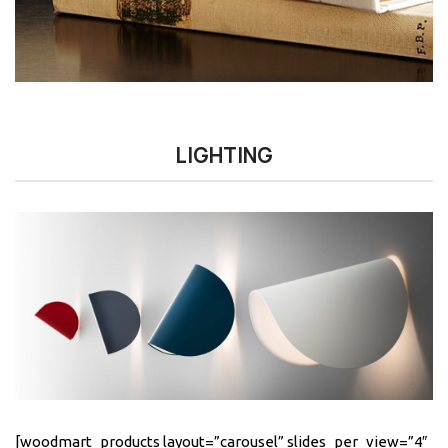
LIGHTING
[woodmart_products layout=”carousel” slides_per_view=”4″