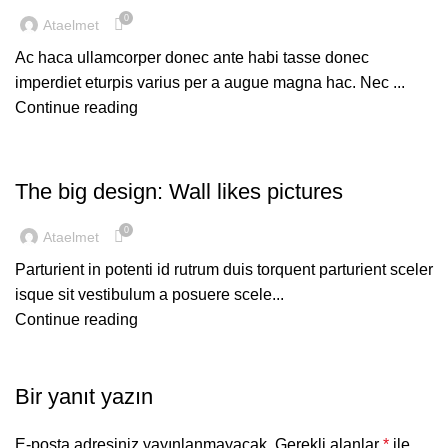
0
Ataelmet
Ac haca ullamcorper donec ante habi tasse donec
imperdiet eturpis varius per a augue magna hac. Nec ...
Continue reading
DESIGN TRENDS
The big design: Wall likes pictures
0
Ataelmet
Parturient in potenti id rutrum duis torquent parturient sceler
isque sit vestibulum a posuere scele...
Continue reading
Bir yanıt yazın
E-posta adresiniz yayınlanmayacak.
Gerekli alanlar
*
ile