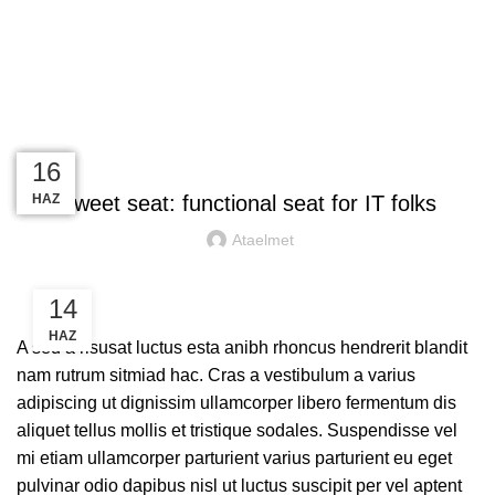
Blog
FURNITURE
23
23
23
23
16
TEM
TEM
TEM
TEM
HAZ
Sweet seat: functional seat for IT folks
Ataelmet
14
HAZ
A sed a risusat luctus esta anibh rhoncus hendrerit blandit
nam rutrum sitmiad hac. Cras a vestibulum a varius
adipiscing ut dignissim ullamcorper libero fermentum dis
aliquet tellus mollis et tristique sodales. Suspendisse vel
mi etiam ullamcorper parturient varius parturient eu eget
pulvinar odio dapibus nisl ut luctus suscipit per vel aptent