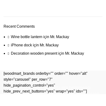
Recent Comments
Wine bottle lantern
için
Mr. Mackay
iPhone dock
için
Mr. Mackay
Decoration wooden present
için
Mr. Mackay
[woodmart_brands orderby="" order="" hover="alt"
style="carousel" per_row="7"
hide_pagination_control="yes"
Site içerisinde yer alan sayfalarda aksi belirtilmediği
hide_prev_next_buttons="yes" wrap="yes" ids=""]
sürece, site içindeki hiçbir doküman, sayfa, grafik, tasarım
unsuru ve diğer unsurlar izin alınmaksızın kopyalanamaz,
başka yere taşınamaz, alıntı yapılamaz, internet üzerinde