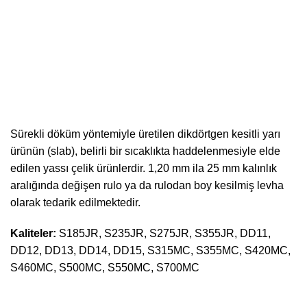
Sıcak Sac
Sürekli döküm yöntemiyle üretilen dikdörtgen kesitli yarı
ürünün (slab), belirli bir sıcaklıkta haddelenmesiyle elde
edilen yassı çelik ürünlerdir. 1,20 mm ila 25 mm kalınlık
aralığında değişen rulo ya da rulodan boy kesilmiş levha
olarak tedarik edilmektedir.
Kaliteler:
S185JR, S235JR, S275JR, S355JR, DD11,
DD12, DD13, DD14, DD15, S315MC, S355MC, S420MC,
S460MC, S500MC, S550MC, S700MC