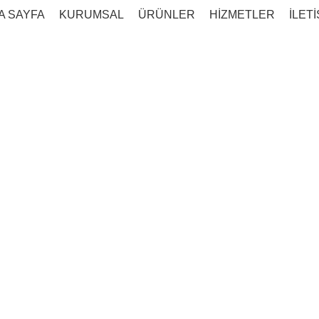
A SAYFA
KURUMSAL
ÜRÜNLER
HİZMETLER
İLETİ
 eu mollis hac 